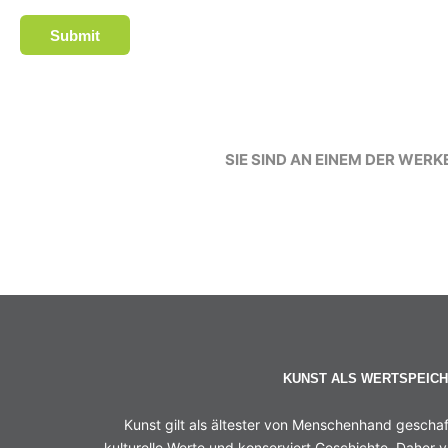
Submit
SIE SIND AN EINEM DER WERK
KUNST ALS WERTSPEIC
Kunst gilt als ältester von Menschenhand geschaf
kulturelle Werte und konserviert Geschichte. Daher v