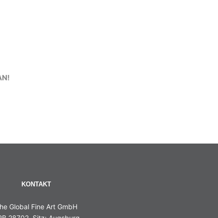
AN!
KONTAKT
he Global Fine Art GmbH
B 28702, Sitz: Augsburg