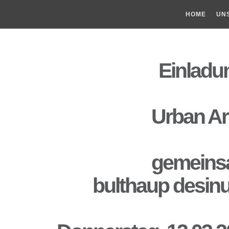
HOME
UN
Einladu
Urban Ar
gemeins
bulthaup desin